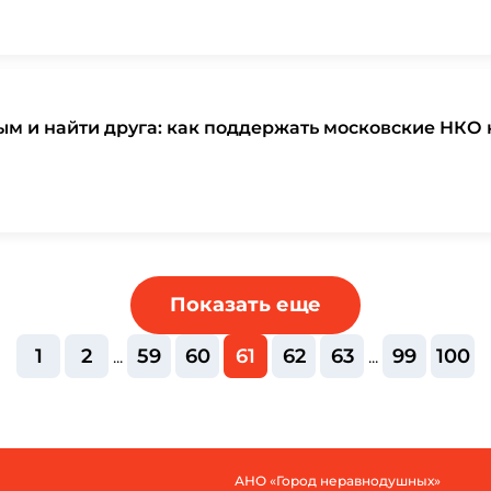
м и найти друга: как поддержать московские НКО 
Показать еще
1
2
59
60
61
62
63
99
100
...
...
АНО «Город неравнодушных»