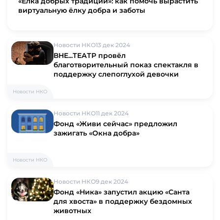
«Ёлка добрых традиций»: как помочь вырастить
виртуальную ёлку добра и заботы
Новости НКО
13 дек 2024
ВНЕ...ТЕАТР провёл
благотворительный показ спектакля в
поддержку слепоглухой девочки
Новости НКО
Новости НКО
11 дек 2024
Фонд «Живи сейчас» предложил
зажигать «Окна добра»
Новости НКО
Новости НКО
9 дек 2024
Фонд «Ника» запустил акцию «Санта
для хвоста» в поддержку бездомных
животных