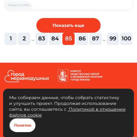
Новости НКО
Показать еще
1
2
83
84
85
86
87
99
100
...
...
Мы собираем данные, чтобы собрать статистику
и улучшить проект. Продолжая использование
сайта, вы соглашаетесь с
Политикой в отношении
АНО «Город неравнодушных»
файлов cookie
Юридический адрес: 109456, г. Москва, 4-й Вешняковский проезд, д. 1, к. 1,
ком. 103. ОГРН: 1217700334653 ИНН: 9721136325 КПП: 772101001
Понятно
Город неравнодушных, 2026