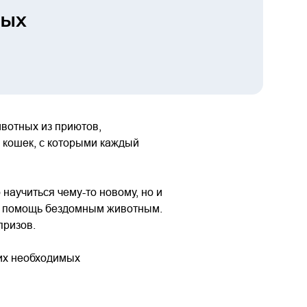
ных
ивотных из приютов,
0 кошек, с которыми каждый
научиться чему-то новому, но и
на помощь бездомным животным.
призов.
гих необходимых