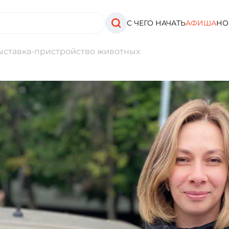
С ЧЕГО НАЧАТЬ
АФИША
НО
выставка-пристройство животных