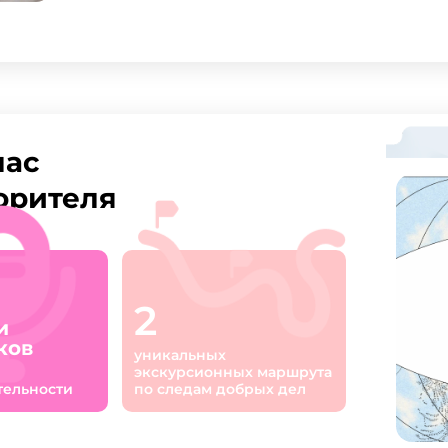
лас
орителя
2
и
ков
уникальных
экскурсионных маршрута
тель­ности
по следам добрых дел