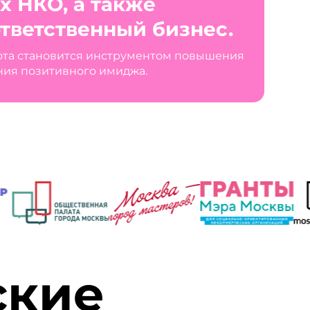
х НКО, а также
тветственный бизнес.
ота становится инструментом повышения
ния позитивного имиджа.
ские