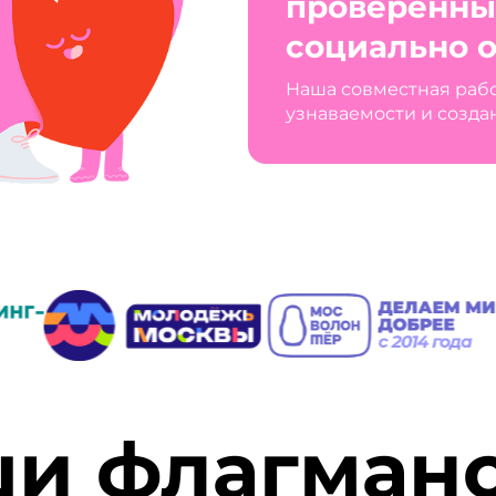
проверенны
социально о
Наша совместная раб
узнаваемости и созда
и флагман