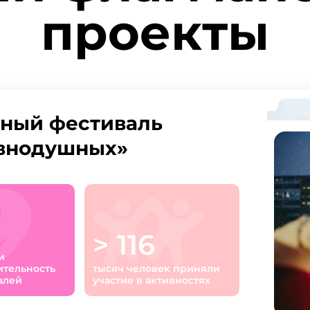
проекты
ьный фестиваль
авнодушных»
> 116
и
ительность
тысяч человек приняли
алей
участие в активностях