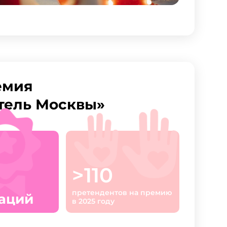
емия
тель Москвы»
>110
претендентов на премию
аций
в 2025 году