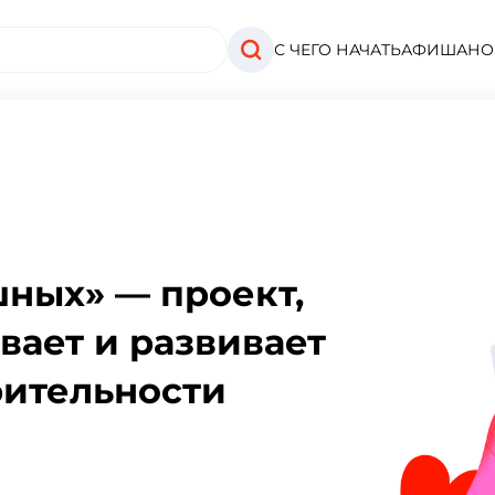
С ЧЕГО НАЧАТЬ
АФИША
НО
ных» — проект,
ает и развивает
рительности