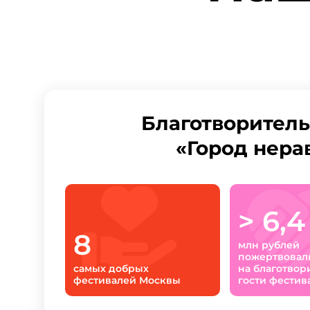
Благотворител
«Город нер
> 6,4
8
млн рублей
пожертвовал
самых добрых
на благотво­р
фестивалей Москвы
гости фестив