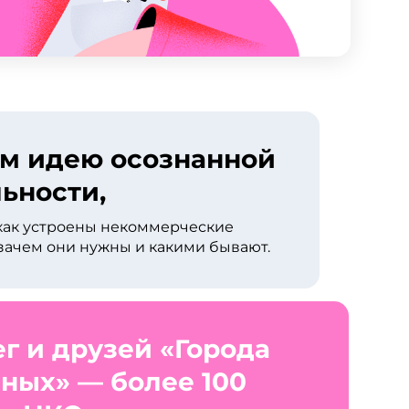
м идею осознанной
ьности,
 как устроены некоммерческие
зачем они нужны и какими бывают.
г и друзей «Города
ных» — более 100