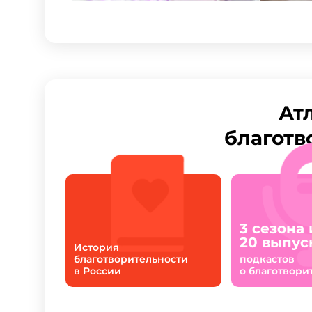
Ат
благотв
3 сезона 
20 выпус
История
благотворительности
подкастов
в России
о благотвори