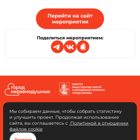
Перейти на сайт
мероприятия
Поделиться мероприятием:
Мы собираем данные, чтобы собрать статистику
и улучшить проект. Продолжая использование
сайта, вы соглашаетесь с
Политикой в отношении
АНО «Город неравнодушных»
файлов cookie
Юридический адрес: 109456, г. Москва, 4-й Вешняковский проезд, д. 1, к. 1,
ком. 103. ОГРН: 1217700334653 ИНН: 9721136325 КПП: 772101001
Понятно