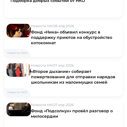
Подборка добрых событий от НКО
Новости НКО
8 апр 2026
Фонд «Ника» объявил конкурс в
поддержку приютов на обустройство
котокомнат
Новости НКО
Новости НКО
7 апр 2026
«Второе дыхание» собирает
пожертвования для отправки нарядов
школьникам из малоимущих семей
Новости НКО
Новости НКО
7 апр 2026
Фонд «Подсолнух» провёл разговор о
милосердии