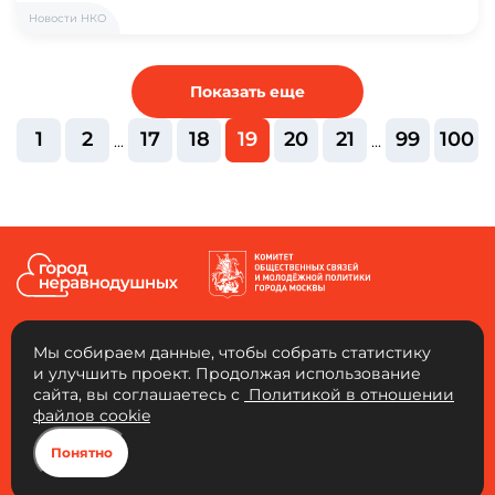
Новости НКО
Показать еще
1
2
17
18
19
20
21
99
100
...
...
Мы собираем данные, чтобы собрать статистику
и улучшить проект. Продолжая использование
сайта, вы соглашаетесь с
Политикой в отношении
АНО «Город неравнодушных»
файлов cookie
Юридический адрес: 109456, г. Москва, 4-й Вешняковский проезд, д. 1, к. 1,
ком. 103. ОГРН: 1217700334653 ИНН: 9721136325 КПП: 772101001
Понятно
Город неравнодушных, 2026