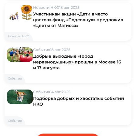
Новости НКО
18 авг 2025
Участникам акции «Дети вместо
цветов» фонд «Подсолнух» предложил
«Цветы от Матисса»
Новости НКО
События
18 авг 2025
Добрые выходные «Город
неравнодушных» прошли в Москве 16
и 17 августа
События
События
14 авг 2025
Подборка добрых и хвостатых событий
НКО
События