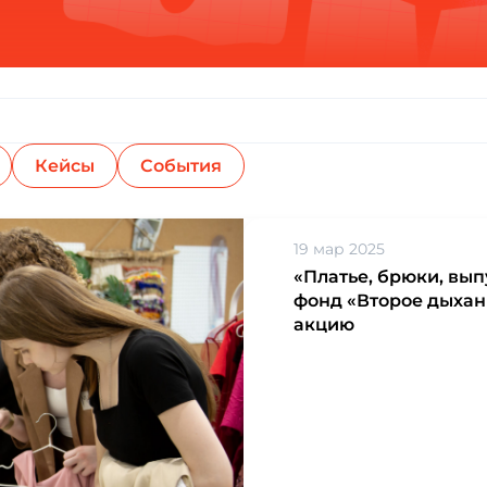
Кейсы
События
19 мар 2025
«Платье, брюки, вып
фонд «Второе дыхан
акцию