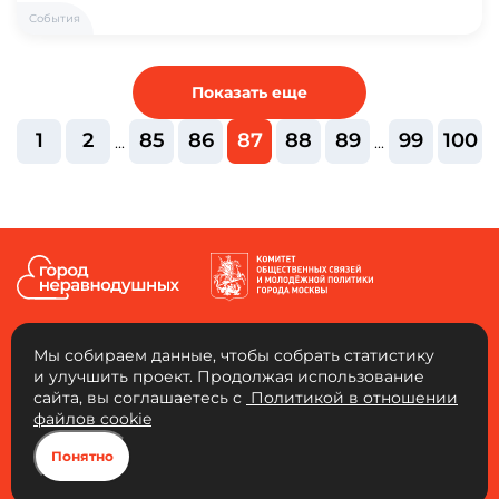
События
Показать еще
1
2
85
86
87
88
89
99
100
...
...
Мы собираем данные, чтобы собрать статистику
и улучшить проект. Продолжая использование
сайта, вы соглашаетесь с
Политикой в отношении
АНО «Город неравнодушных»
файлов cookie
Юридический адрес: 109456, г. Москва, 4-й Вешняковский проезд, д. 1, к. 1,
ком. 103. ОГРН: 1217700334653 ИНН: 9721136325 КПП: 772101001
Понятно
Город неравнодушных, 2026