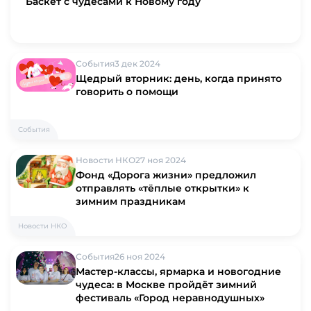
Баскет с чудесами к Новому году
События
3 дек 2024
Щедрый вторник: день, когда принято
говорить о помощи
События
Новости НКО
27 ноя 2024
Фонд «Дорога жизни» предложил
отправлять «тёплые открытки» к
зимним праздникам
Новости НКО
События
26 ноя 2024
Мастер-классы, ярмарка и новогодние
чудеса: в Москве пройдёт зимний
фестиваль «Город неравнодушных»