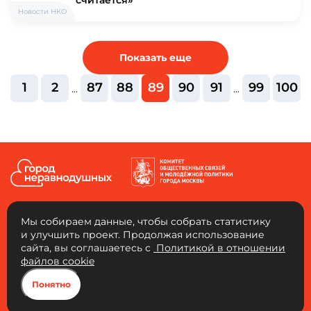
Новости НКО
Показать еще
1
2
87
88
89
90
91
99
100
...
...
Мы собираем данные, чтобы собрать статистику
и улучшить проект. Продолжая использование
сайта, вы соглашаетесь с
Политикой в отношении
АНО «Город неравнодушных»
файлов cookie
Юридический адрес: 109456, г. Москва, 4-й Вешняковский проезд, д. 1, к. 1,
ком. 103. ОГРН: 1217700334653 ИНН: 9721136325 КПП: 772101001
Понятно
Город неравнодушных, 2026