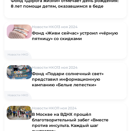
Фонд «Дорога жизни» отмечает день рождения:
8 лет помощи детям, оказавшимся в беде
Новости НКО
13 ноя 2024
Фонд «Живи сейчас» устроил «чёрную
пятницу» со скидками
Новости НКО
Новости НКО
13 ноя 2024
Фонд «Подари солнечный свет»
представил информационную
кампанию «Белые лепестки»
Новости НКО
Новости НКО
11 ноя 2024
В Москве на ВДНХ прошёл
благотворительный забег «Вместе
против инсульта. Каждый шаг
считается»