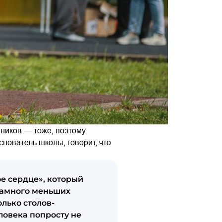
еников — тоже, поэтому
нователь школы, говорит, что
е сердце», который
 намного меньших
олько столов-
ловека попросту не