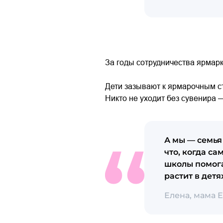
За годы сотрудничества ярмарк
Дети зазывают к ярмарочным ст
Никто не уходит без сувенира 
А мы — семья
что, когда са
школы помогал
растит в дет
Елена, мама 