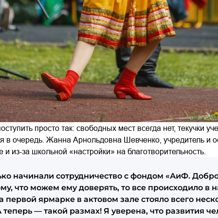
ступить просто так: свободных мест всегда нет, текучки уч
 в очередь. Жанна Арнольдовна Шевченко, учредитель и ос
е и из-за школьной «настройки» на благотворительность.
ько начинали сотрудничество с фондом «АиФ. Добро
му, что можем ему доверять, то все происходило в
а первой ярмарке в актовом зале стояло всего неск
 теперь — такой размах! Я уверена, что развития че