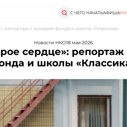
С ЧЕГО НАЧАТЬ
АФИША
НО
»: репортаж о ярмарке фонда и школы «Классика»
Новости НКО
18 мая 2026
рое сердце»: репортаж
онда и школы «Классик