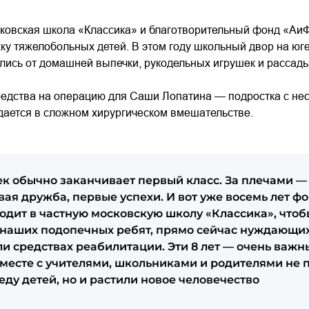
сковская школа «Классика» и благотворительный фонд «Аи
у тяжелобольных детей. В этом году школьный двор на юг
лись от домашней выпечки, рукодельных игрушек и рассад
средства на операцию для Саши Лопатина — подростка с н
дается в сложном хирургическом вмешательстве.
век обычно заканчивает первый класс. За плечами —
вая дружба, первые успехи. И вот уже восемь лет ф
одит в частную московскую школу «Классика», чтоб
 наших подопечных ребят, прямо сейчас нуждающих
ли средствах реабилитации. Эти 8 лет — очень важн
месте с учителями, школьниками и родителями не 
еду детей, но и растили новое человечество