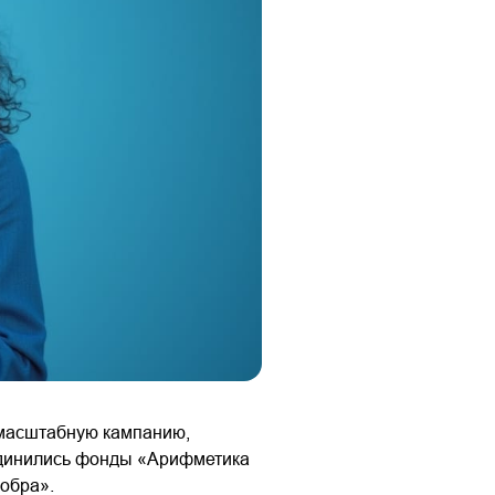
 масштабную кампанию,
единились фонды «Арифметика
добра».