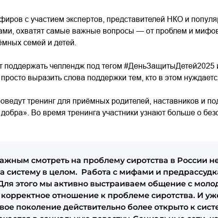
фиров с участием экспертов, представителей НКО и популя
ми, охватят самые важные вопросы — от проблем и мифов 
мных семей и детей.
 поддержать челлендж под тегом #ДеньЗащитыДетей2025 и
 просто выразить слова поддержки тем, кто в этом нуждаетс
проведут тренинг для приёмных родителей, наставников и п
обра». Во время тренинга участники узнают больше о безо
ажным смотреть на проблему сиротства в России не
 на систему в целом. Работа с мифами и предрассудк
 Для этого мы активно выстраиваем общение с моло
корректное отношение к проблеме сиротства. И уж
овое поколение действительно более открыто к сис