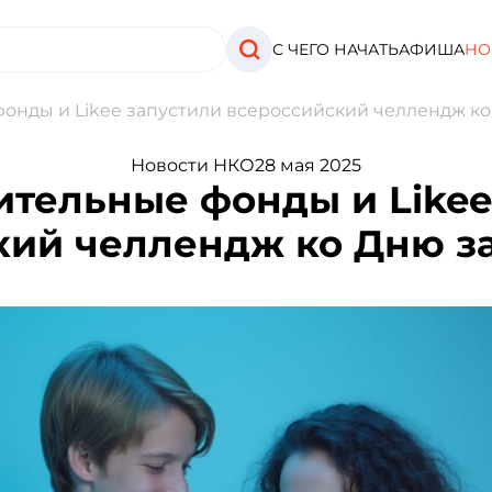
С ЧЕГО НАЧАТЬ
АФИША
НО
онды и Likee запустили всероссийский челлендж к
Новости НКО
28 мая 2025
ительные фонды и Likee
кий челлендж ко Дню з