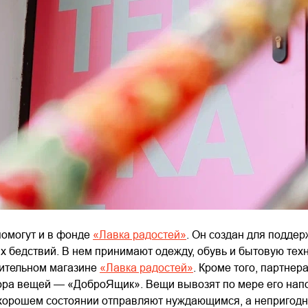
омогут и в фонде
«Лавка радостей»
. Он создан для подде
х бедствий. В нем принимают одежду, обувь и бытовую техн
рительном магазине
«Лавка радостей»
. Кроме того, партнер
ора вещей — «ДоброЯщик». Вещи вывозят по мере его нап
в хорошем состоянии отправляют нуждающимся, а непригодн