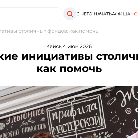
С ЧЕГО НАЧАТЬ
АФИША
НО
ативы столичных фондов: как помочь
Кейсы
4 июн 2026
кие инициативы столич
как помочь