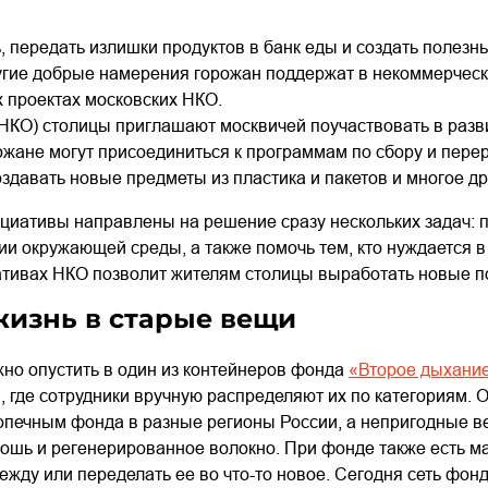
 передать излишки продуктов в банк еды и создать полезн
ругие добрые намерения горожан поддержат в некоммерческ
 проектах московских НКО.
НКО) столицы приглашают москвичей поучаствовать в разв
ожане могут присоединиться к программам по сбору и пере
оздавать новые предметы из пластика и пакетов и многое др
ициативы направлены на решение сразу нескольких задач: 
ии окружающей среды, а также помочь тем, кто нуждается в
иативах НКО позволит жителям столицы выработать новые 
жизнь в старые вещи
о опустить в один из контейнеров фонда
«Второе дыхани
, где сотрудники вручную распределяют их по категориям.
ечным фонда в разные регионы России, а непригодные ве
ошь и регенерированное волокно. При фонде также есть мас
ежду или переделать ее во что-то новое. Сегодня сеть фон