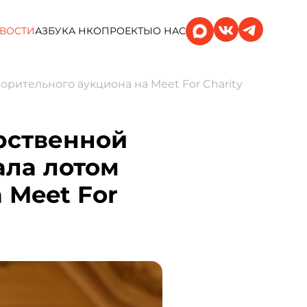
ВОСТИ
АЗБУКА НКО
ПРОЕКТЫ
О НАС
рительного аукциона на Meet For Charity
рственной
ала лотом
 Meet For