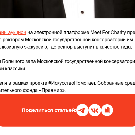
айн-аукцион
на электронной платформе Meet For Charity пр
с ректором Московской государственной консерватории им.
юзивную экскурсию, где ректор выступит в качестве гида.
и Большого зала Московской государственной консерватории
й классики.
реля в рамках проекта #ИскусствоПомогает. Собранные сре
ительного фонда «Правмир».
Поделиться статьей: