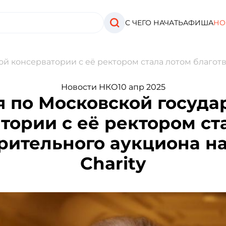
С ЧЕГО НАЧАТЬ
АФИША
НО
й консерватории с её ректором стала лотом благотво
Новости НКО
10 апр 2025
я по Московской госуда
тории с её ректором ст
рительного аукциона на
Charity