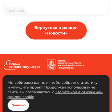
Новости НКО
Вернуться в раздел
«Новости»
Мы собираем данные, чтобы собрать статистику
и улучшить проект. Продолжая использование
сайта, вы соглашаетесь с
Политикой в отношении
АНО «Город неравнодушных»
файлов cookie
Юридический адрес: 109456, г. Москва, 4-й Вешняковский проезд, д. 1, к. 1,
ком. 103. ОГРН: 1217700334653 ИНН: 9721136325 КПП: 772101001
Понятно
Город неравнодушных, 2026