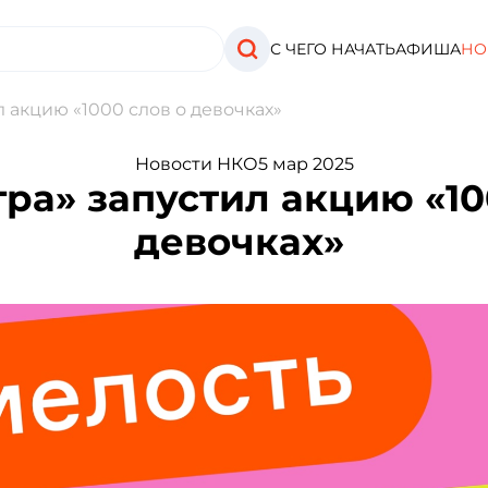
С ЧЕГО НАЧАТЬ
АФИША
НО
 акцию «1000 слов о девочках»
Новости НКО
5 мар 2025
ра» запустил акцию «10
девочках»